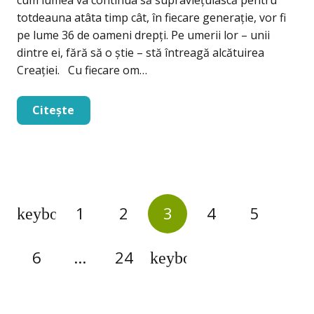
totdeauna atâta timp cât, în fiecare generație, vor fi
pe lume 36 de oameni drepți. Pe umerii lor – unii
dintre ei, fără să o știe – stă întreagă alcătuirea
Creației. Cu fiecare om…
Citește
1
2
3
4
5
6
…
24