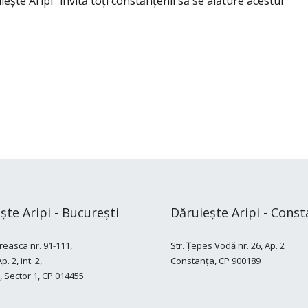
eşte Aripi” invită toţi constănţenii să se alăture acestui
ște Aripi - București
Dăruiește Aripi - Const
reasca nr. 91-111,
Str. Țepes Vodă nr. 26, Ap. 2
. 2, int. 2,
Constanța, CP 900189
, Sector 1, CP 014455