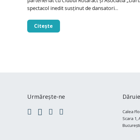
parteneriat cu Clubul Rotaract şi Asociatia „Dărui
spectacol inedit susţinut de dansatori…
Citește
Urmărește-ne
Dăruie
Calea Flo
Scara 1, Ap
București