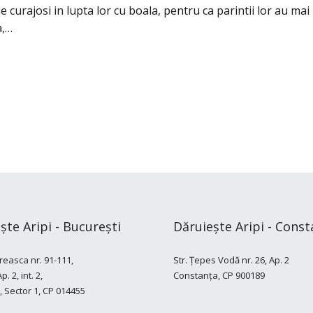
e curajosi in lupta lor cu boala, pentru ca parintii lor au mai
a,…
ște Aripi - București
Dăruiește Aripi - Const
reasca nr. 91-111,
Str. Țepes Vodă nr. 26, Ap. 2
. 2, int. 2,
Constanța, CP 900189
, Sector 1, CP 014455