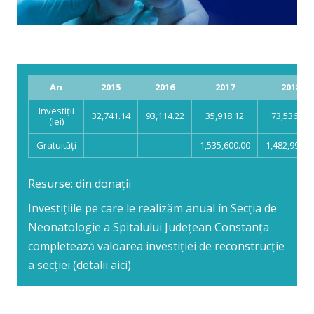
An
2015
2016
2017
2018
Investiții
32,741.14
93,114.22
35,918.12
73,536.13
(lei)
Gratuități
–
–
1,535,600.00
1,482,991.0
Resurse: din donații
Investițiile pe care le realizăm anual în Secția de
Neonatologie a Spitalului Județean Constanța
completează valoarea investiției de reconstrucție
a secției (
detalii aici
).