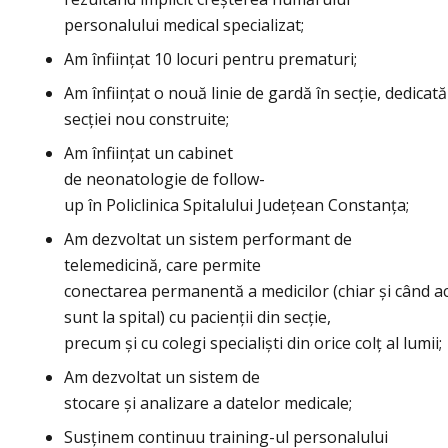
personalului medical specializat
;
Am înființat 10 locuri pentru prematuri;
A
m înfiinţat o nou
ă
li
nie de gardă în secţie, dedicată
secției nou construite;
A
m
înfiinţat un cabinet
de
neonatologie de
follow-
up în Policlinica Spitalului Judeţean
Constanţa;
Am dezvoltat un sistem performant de
telemedicină, care permite
conectarea permanentă a medicilor (chiar și când a
sunt la spital)
cu pacienţii din secţie,
precum și cu colegi specialiști din orice
colţ al lumii;
Am dezvoltat un sistem de
s
tocare
și analizare
a datelor medicale
;
Susținem continuu t
raining-ul personalului