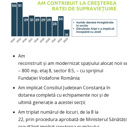
Am
reconstruit și am modernizat spaţiului alocat noii s
– 800 mp, etaj 8, sector 8.5, – cu sprijinul
Fundației Vodafone România;
Am implicat Consiliul Județean Constanța în
dotarea completă cu echipamente noi și de
ultimă generație a acestei secții;
A
m triplat
numărul de locuri, de la 8 la
22
, prin procedura
aprobată de Ministerul Sănătăţi
rezultând implicit creșterea
numărului